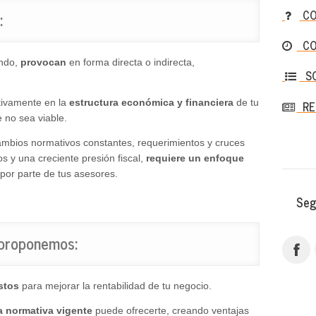
CO
:
CO
ando,
provocan
en forma directa o indirecta,
S
ativamente en la
estructura económica y financiera
de tu
RE
 no sea viable.
 cambios normativos constantes, requerimientos y cruces
s y una creciente presión fiscal,
requiere un enfoque
por parte de tus asesores.
Segui
proponemos:
stos
para mejorar la rentabilidad de tu negocio.
a normativa vigente
puede ofrecerte, creando ventajas